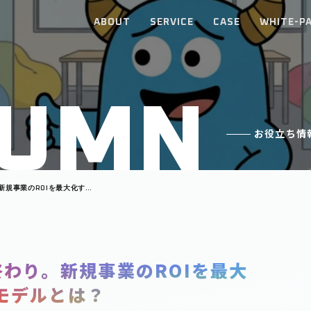
ABOUT
SERVICE
CASE
WHITE-P
U
M
N
お役立ち情
新規事業のROIを最大化する
終わり。新規事業のROIを最大
モデルとは？