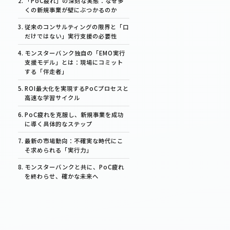
「PoC疲れ」の深刻な実態：なぜ多
くの新規事業が壁にぶつかるのか
従来のコンサルティングの限界と「口
だけではない」実行支援の必要性
モンスターバンク独自の「EMO実行
支援モデル」とは：現場にコミット
する「伴走者」
ROI最大化を実現するPoCプロセスと
高速な学習サイクル
PoC疲れを克服し、新規事業を成功
に導く具体的なステップ
最新の市場動向：不確実な時代にこ
そ求められる「実行力」
モンスターバンクと共に、PoC疲れ
を終わらせ、確かな未来へ