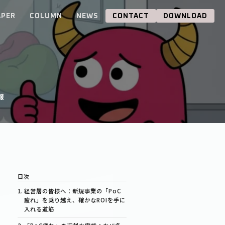
APER
COLUMN
NEWS
CONTACT
DOWNLOAD
報
経営層の皆様へ：新規事業の「PoC
疲れ」を乗り越え、確かなROIを手に
入れる道筋