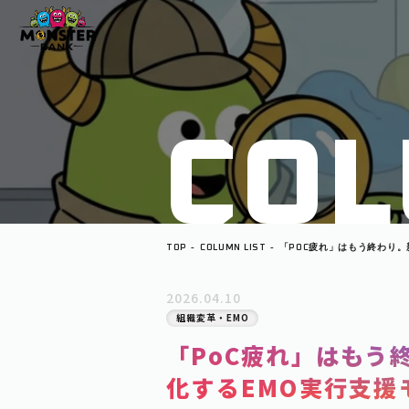
C
O
L
TOP
COLUMN LIST
「POC疲れ」はもう終わり。
EMO実行支援モデルとは？
2026.04.10
組織変革・EMO
「PoC疲れ」はもう
化するEMO実行支援