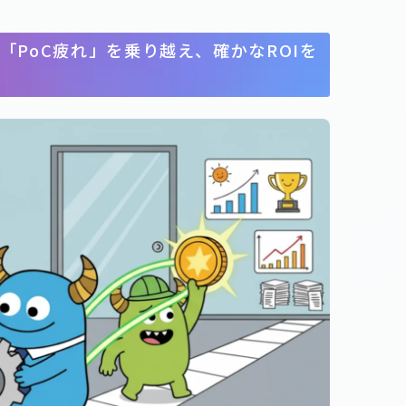
「PoC疲れ」を乗り越え、確かなROIを