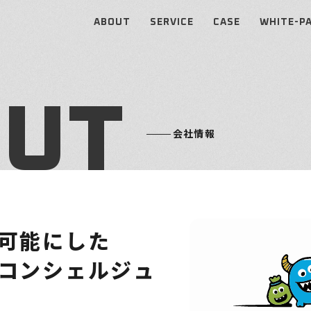
ABOUT
SERVICE
CASE
WHITE-P
O
U
T
会
社
情
報
可
能
に
し
た
コ
ン
シ
ェ
ル
ジ
ュ