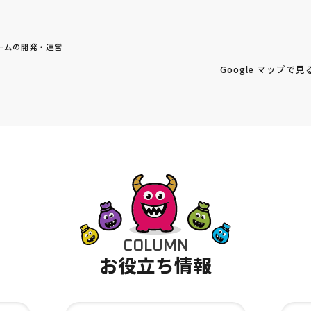
ームの開発・運営
Google マップで見
C
O
L
U
M
N
お
役
立
ち
情
報