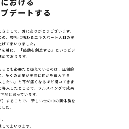
定
に
お
け
る
ッ
プ
デ
ー
ト
す
る
だきまして、誠にありがとうございます。
のの、弊社に携わるエキスパート人材の実
上げてまいりました。
グを軸に、
「感動を創造する」というビジ
進めております。
もっとも必要だと捉えているのは、圧倒的
て、多くの企業が実際に何かを導入する
入したい」と耳が痛くなるほど聞いてきま
で導入したところで、フルスイングで成果
以下だと思っています。
グ）することで、
新しい世の中の商体験を
ました。
に、
進してまいります。