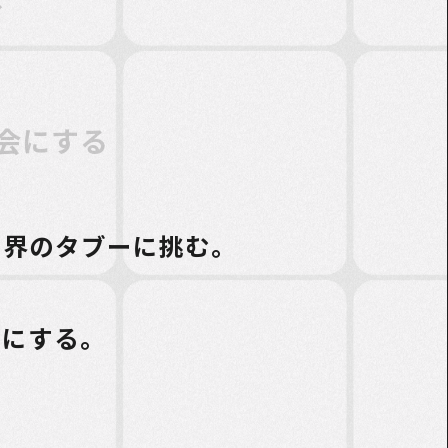
会にする
ス界のタブーに挑む。
輪にする。
。