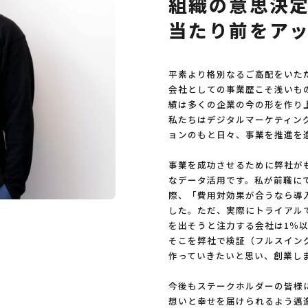
組
織
の
意
思
決
当
た
り
前
を
ア
平素より格別なるご高配をいた
会社としての事業歴こそ浅いも
績は多くの企業の今の形を作り
私たちはデジタルマーケティン
ョンのもと日々、事業を推進を
事業を成功させるために弊社が
なデータ活用です。私が前職に
際、「費用対効果が合うなら導
した。ただ、実際にトライアル
を出そうと注力する会社は1％
そこを弊社で検証（フルスイン
作っていきたいと思い、創業し
今後もステークホルダーの皆様
想いと幸せを届けられるよう邁