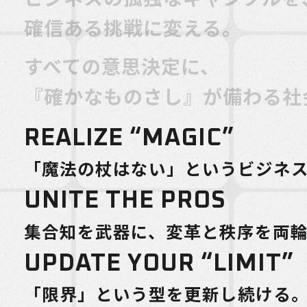
確信ある挑戦に変える。
すべての意思決定に、
『確かなものさし』が備わる社
REALIZE “MAGIC”
「魔法の杖はない」という
ビジネ
UNITE THE PROS
集合知を武器に、
変⾰と秩序を両
UPDATE YOUR “LIMIT”
「限界」という型を
更新し続ける