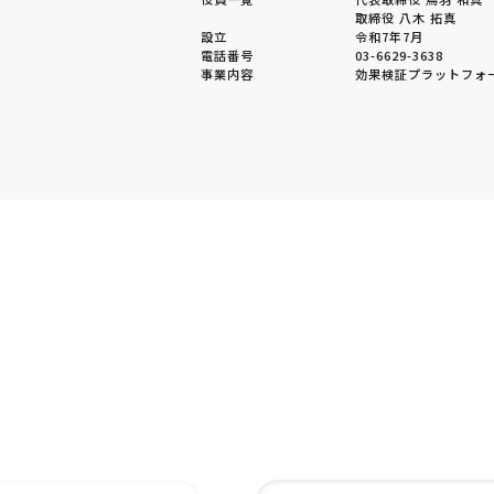
取締役 八木 拓真
設立
令和7年7月
電話番号
03-6629-3638
事業内容
効果検証プラットフォ