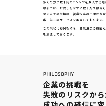
多くの方が数千円のTシャツを購入する際
取引では、お試しをせずに数十万や数百
至るまでの根拠は、営業担当の不確かな
唯一無二のサービスを展開しております。
この現状に疑問を持ち、意思決定の確固
を創造しております。
P
H
I
L
O
S
O
P
H
Y
企
業
の
挑
戦
を
失
敗
の
リ
ス
ク
か
ら
成
功
へ
の
確
信
に
変