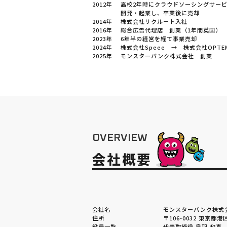
2012年
高校2年時にクラウドソーシングサー
開発・起業し、卒業後に売却
2014年
株式会社リクルート入社
2016年
総合広告代理店 創業（1年間英国）
2023年
6年半の経営を経て事業売却
2024年
株式会社Speee → 株式会社OPTE
2025年
モンスターバンク株式会社 創業
O
V
E
R
V
I
E
W
会
社
概
要
会社名
モンスターバンク株式
住所
〒106-0032 東京都港区六
役員一覧
代表取締役 鳥羽 和真