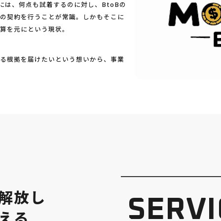
には、何点も試着するのに対し、BtoBの
万の契約を行うことが常識。しかもそこに
試算を元にという現状。
たる根拠を届けたいという想いから、事業
解
放
し
SERVI
え
る