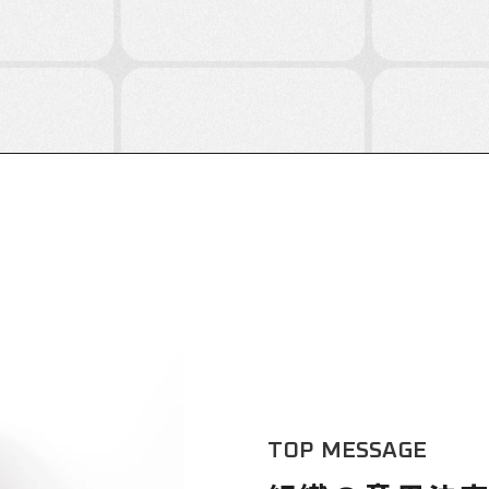
T
O
P
M
E
S
S
A
G
E