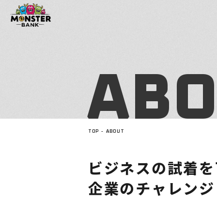
A
B
TOP
ABOUT
ビ
ジ
ネ
ス
の
試
着
を
企
業
の
チ
ャ
レ
ン
ジ