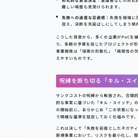
形式的な意思決定：
稟議書などの形式
難しい場面も見受けられます。
失敗への過度な忌避感：
失敗を極端に
捉え、決断を先延ばしにしてしまう傾
こうした背景から、多くの企業がPoCを
り、多額の予算を投じたプロジェクトが
事業開発は「探索の形骸化」「再現性の欠
えやすいものです。
呪縛を断ち切る「キル・スイ
サンクコストの呪縛から解放され、合理
的な事実に基づいた「キル・スイッチ」
の開始前に、あらかじめ「この状態にな
う明確な基準を設定しておく仕組みです
これは決して「失敗を前提としたネガテ
新規事業において、リスクを最小化し、