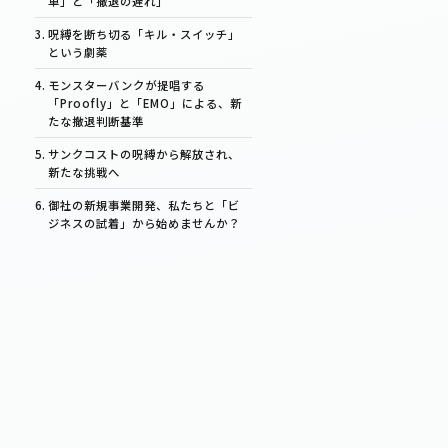
車」と「撤退の遅れ」
呪縛を断ち切る「キル・スイッチ」
という劇薬
モンスターバンクが提唱する
「Proofly」と「EMO」による、新
たな撤退判断基準
サンクコストの呪縛から解放され、
新たな挑戦へ
御社の新規事業開発、私たちと「ビ
ジネスの試着」から始めませんか？