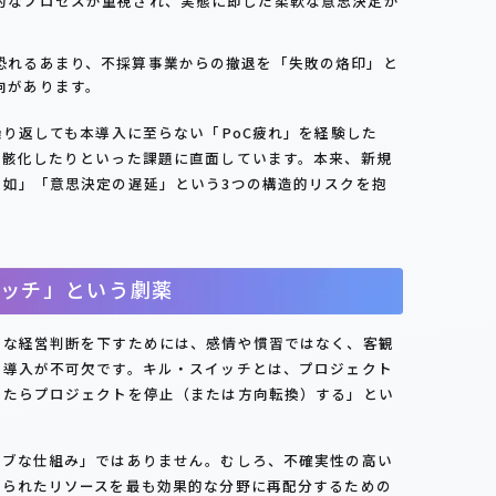
的なプロセスが重視され、実態に即した柔軟な意思決定が
恐れるあまり、不採算事業からの撤退を「失敗の烙印」と
向があります。
繰り返しても本導入に至らない「PoC疲れ」を経験した
形骸化したりといった課題に直面しています。本来、新規
如」「意思決定の遅延」という3つの構造的リスクを抱
ッチ」という劇薬
的な経営判断を下すためには、感情や慣習ではなく、客観
の導入が不可欠です。キル・スイッチとは、プロジェクト
ったらプロジェクトを停止（または方向転換）する」とい
。
ィブな仕組み」ではありません。むしろ、不確実性の高い
限られたリソースを最も効果的な分野に再配分するための