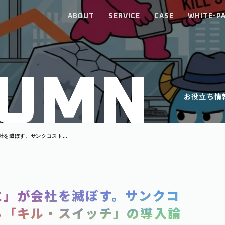
ABOUT
SERVICE
CASE
WHITE-P
U
M
N
お役立ち情
社を滅ぼす。サンクコストの
ッチ」の導入論
に」が会社を滅ぼす。サンクコ
る「キル・スイッチ」の導入論