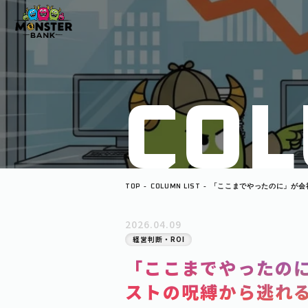
C
O
L
TOP
COLUMN LIST
「ここまでやったのに」が会
呪縛から逃れる「キル・スイ
2026.04.09
経営判断・ROI
「ここまでやったの
ストの呪縛から逃れ