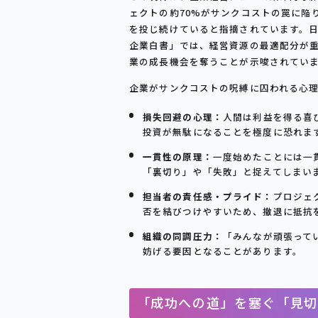
ェクトの約70%がサンクコストの罠に陥
を投じ続けていると指摘されています。日
企業白書」では、経営資源の最適配分が
業の成長機会を奪うことが示唆されてい
企業がサンクコストの呪縛に囚われる心
損失回避の心理：
人間は利益を得る喜
投資が無駄になることを極度に恐れま
一貫性の原理：
一度始めたことには一
「裏切り」や「失敗」と捉えてしまい
担当者の責任感・プライド：
プロジェ
否を結びつけやすいため、撤退に抵抗
組織の同調圧力：
「みんなが頑張って
妨げる要因となることがあります。
「成功への道」を塞ぐ「見切