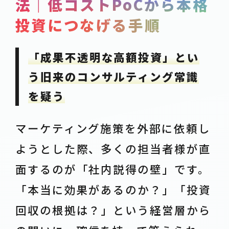
法｜低コストPoCから本格
SERVICE
投資につなげる手順
POST
-事例紹介
CASE
「成果不透明な高額投資」とい
-資料ダウンロード
WHITE-PAPER
う旧来のコンサルティング常識
-お知らせ
NEWS
を疑う
-お役立ち情報
COLUMN
マーケティング施策を外部に依頼し
ACTION
ようとした際、多くの担当者様が直
-お問合せ
CONTACT
面するのが「社内説得の壁」です。
-資料請求
DOWNLOAD
「本当に効果があるのか？」「投資
-求人情報
RECRUIT
回収の根拠は？」という経営層から
PRIVACY POLICY