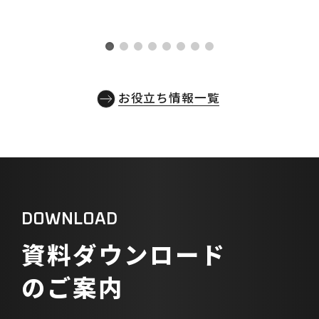
いてしまう。私たちは、そのような
詳しく見る
「孤独な決断者」である田中部長の
悩みに、心から寄り添いたいと考え
ています。毎月数百万円もの予算を投
じても、何が本当に成果につながっ
お役立ち情報一覧
ているのか見えない状況で、新たな
挑戦に踏み出すのは勇気がいること
です。しかし、ご安心ください。本記
事では、この閉塞感を打ち破り、デ
ータに基づいた確かな一歩を踏み出
すための3つの視点をお届けします。
D
O
W
N
L
O
A
D
結論から申し上げると、会議で「既
視感のあるアイデア」しか出ない状
資
料
ダ
ウ
ン
ロ
ー
ド
況を根本から変えるには、「客観的
の
ご
案
内
なデータに基づく仮説検証」「現場
への徹底した伴走支援」「明確な