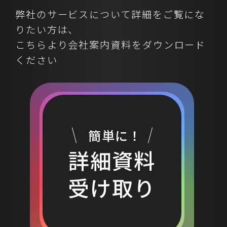
Go/No-Go判断基準の確立」の3つの
弊社のサービスについて詳細をご覧にな
視点を取り入れることが不可欠です。
りたい方は、
これにより、貴社の事業成長を加速
こちらより会社案内資料をダウンロード
させる具体的な「勝ちパターン」を
見つけ出すことが可能になります。
ください
現代ビジネスにおける「既視感のあ
るアイデア」が生まれる背景 多くの
企業で新規事業開発や施策検討の会
議は行われるものの、その多くが
「既視感のあるアイデア」の域を出
簡単に！
ないという課題を抱えています。なぜ
詳細資料
このような状況が生まれるのでしょ
うか。 過去の成功体験への固執: 成功
受け取り
体験は強力な指針となる一方で、新
しい発想やアプローチを阻害する
「重し」となることがあります。特