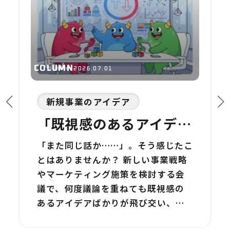
COLUMN
2026.07.01
新規事業のアイデア
「既視感のあるアイデ
ア」しか出ない会議を打
「また同じ話か……」。そう感じたこ
破する3つの視点：デー
とはありませんか？ 新しい事業戦略
タと実行で未来を拓く
やマーケティング施策を検討する会
議で、何度議論を重ねても既視感の
あるアイデアばかりが飛び交い、結
局「いつも通り」の選択肢に落ち着