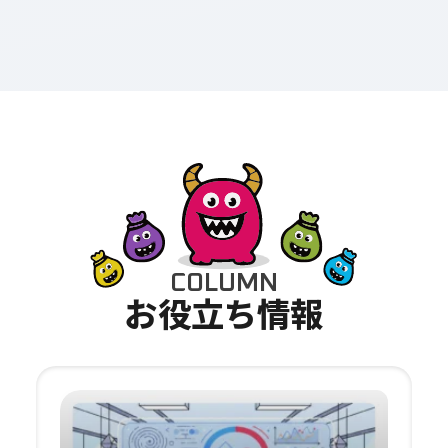
C
O
L
U
M
N
お
役
立
ち
情
報