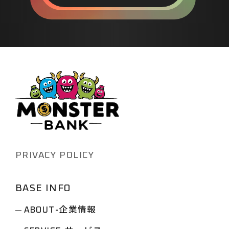
に、既存事業が安定している企業ほ
ど、未知の領域への挑戦に慎重にな
りがちです。 属人的な経験と勘に頼
る意思決定: データに基づかない個人
の経験や勘に頼った議論は、客観性
を欠き、具体的な次の一手が見えに
くくなります。部下から明確な答えが
返ってこないことに田中部長が頭を
抱える状況も、まさにこの典型と言
えるでしょう。 実行フェーズへのコ
ミットメント不足: 立派な企画書は作
PRIVACY POLICY
成されるも…
BASE INFO
-企業情報
ABOUT