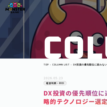
C
O
L
TOP
COLUMN LIST
DX投資の優先順位に迷わな
クノロジー選定ロードマップ
2026.05.23
経営判断・ROI
DX投資の優先順位に
略的テクノロジー選