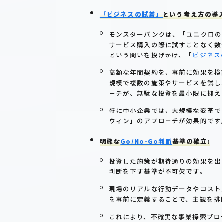
「ビジネスの試着」
という考え方の導入
モンスターバンクは、「ユニクロの2
サービス購入の際に試すことなく数
という問いを投げかけ、「
ビジネス
高額な年間契約を、事前に効果を検
規模で複数の施策やサービスを試し
ーチが、無駄な投資を最小限に抑え
特に中小企業では、大規模な変革で
ウィン」のアプローチが効果的です
明確な
Go/No-Go判断
基準の確立:
投資した施策が期待通りの効果を出
判断を下す基準が不可欠です。
現場のリアルな行動データやコスト
を事前に定義することで、主観を排
これにより、不確実な事業探索プロ