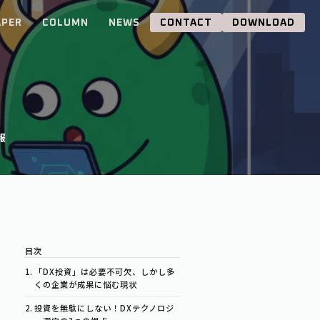
APER
COLUMN
NEWS
CONTACT
DOWNLOAD
報
「DX投資」は必要不可欠、しかし多
くの企業が成果に悩む現状
投資を無駄にしない！DXテクノロジ