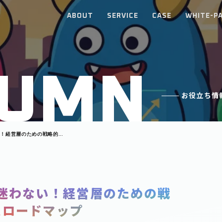
ABOUT
SERVICE
CASE
WHITE-P
U
M
N
お役立ち情
い！経営層のための戦略的テ
迷わない！経営層のための戦
定ロードマップ