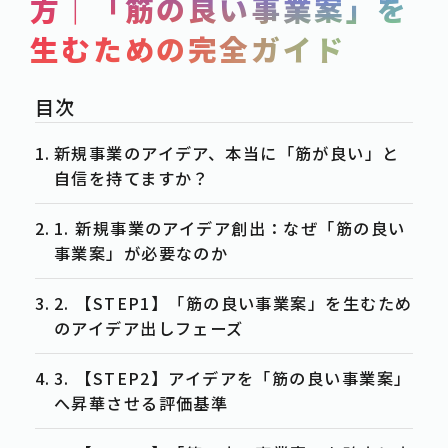
方｜「筋の良い事業案」を
SERVICE
生むための完全ガイド
POST
-事例紹介
CASE
-資料ダウンロード
WHITE-PAPER
新規事業のアイデア、本当に「筋が良い」と
-お知らせ
自信を持てますか？
NEWS
-お役立ち情報
COLUMN
1. 新規事業のアイデア創出：なぜ「筋の良い
事業案」が必要なのか
ACTION
2. 【STEP1】「筋の良い事業案」を生むため
-お問合せ
CONTACT
のアイデア出しフェーズ
-資料請求
DOWNLOAD
3. 【STEP2】アイデアを「筋の良い事業案」
-求人情報
RECRUIT
へ昇華させる評価基準
PRIVACY POLICY