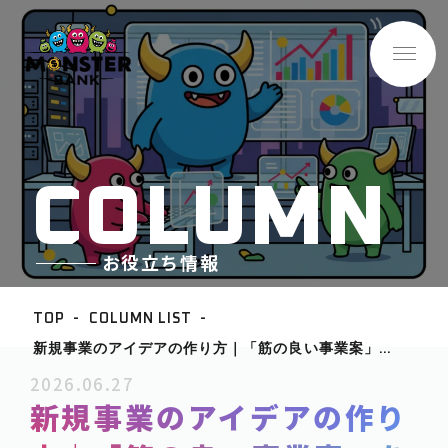
C
O
L
U
M
N
お役立ち情報
TOP
COLUMN LIST
新規事業のアイデアの作り方｜「筋の良い事業案」を
BASE INFO
生むための完全ガイド
2026.06.27
-企業情報
新規事業のアイデアの作り
ABOUT
-サービス