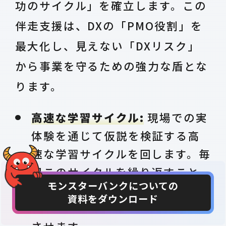
功のサイクル」を確立します。この
伴走支援は、DXの「PMO役割」を
最大化し、見えない「DXリスク」
から事業を守るための強力な盾とな
ります。
高速な学習サイクル:
現場での実
体験を通じて仮説を検証する高
速な学習サイクルを回します。毎
週このサイクルを繰り返すこと
モンスターバンクについての
で、客観的な視点と実地での観
資料をダウンロード
CONTACT
DOWNLOAD
察を融合させ、検証の質を向上