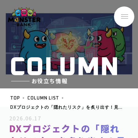
C
O
L
U
M
N
お役立ち情報
TOP
COLUMN LIST
DXプロジェクトの「隠れたリスク」を炙り出す！見え
BASE INFO
ない脅威から事業を守るPMOの役割
2026.06.17
-企業情報
DXプロジェクトの「隠れ
ABOUT
-サービス