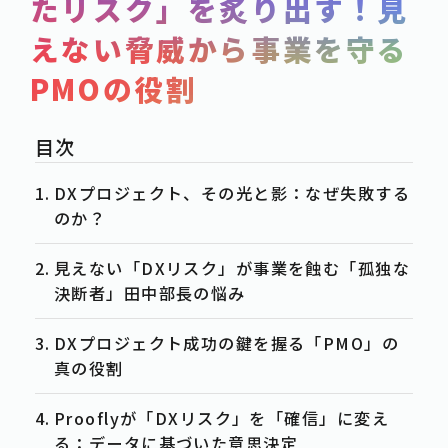
たリスク」を炙り出す！見
SERVICE
えない脅威から事業を守る
POST
PMOの役割
-事例紹介
CASE
-資料ダウンロード
WHITE-PAPER
-お知らせ
NEWS
DXプロジェクト、その光と影：なぜ失敗する
-お役立ち情報
のか？
COLUMN
見えない「DXリスク」が事業を蝕む「孤独な
ACTION
決断者」田中部長の悩み
-お問合せ
CONTACT
DXプロジェクト成功の鍵を握る「PMO」の
-資料請求
DOWNLOAD
真の役割
-求人情報
RECRUIT
Prooflyが「DXリスク」を「確信」に変え
る：データに基づいた意思決定
PRIVACY POLICY