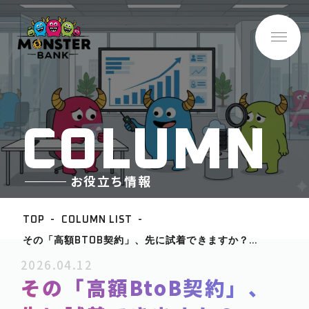
C
O
L
U
M
N
お役立ち情報
TOP
COLUMN LIST
その「高額BTOB契約」、先に試着できますか？
BASE INFO
PROOFLYで変わるサービス導入の新常識
2026.04.12
-企業情報
その「高額BtoB契約」、
ABOUT
-サービス