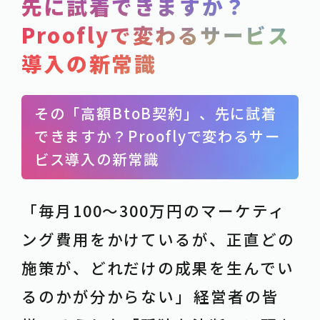
先に試着できますか？
SERVICE
Prooflyで変わるサービス
POST
導入の新常識
-事例紹介
CASE
-資料ダウンロード
WHITE-PAPER
その「高額BtoB契約」、先に試着
-お知らせ
NEWS
できますか？Prooflyで変わるサー
-お役立ち情報
COLUMN
ビス導入の新常識
ACTION
「毎月100〜300万円のマーケティ
-お問合せ
CONTACT
ング費用をかけているが、正直どの
-資料請求
DOWNLOAD
施策が、どれだけの成果を生んでい
-求人情報
RECRUIT
るのかが分からない」――経営者の皆
PRIVACY POLICY