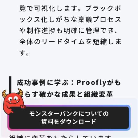
覧で可視化します。ブラックボ
ックス化しがちな稟議プロセス
や制作進捗も明確に管理でき、
全体のリードタイムを短縮しま
す。
成功事例に学ぶ：Prooflyがも
たらす確かな成果と組織変革
Prooflyは、多様な業種・規模の企
モンスターバンクについての
資料をダウンロード
CONTACT
DOWNLOAD
業において具体的な成果を創出し、
組織に変革をもたらしています。