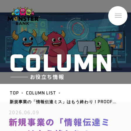
C
O
L
U
M
N
お役立ち情報
TOP
COLUMN LIST
新規事業の「情報伝達ミス」はもう終わり！PROOFLY
BASE INFO
のチャット機能で現場と経営を繋ぐ高速連携術
2026.06.09
-企業情報
新規事業の「情報伝達ミ
ABOUT
-サービス