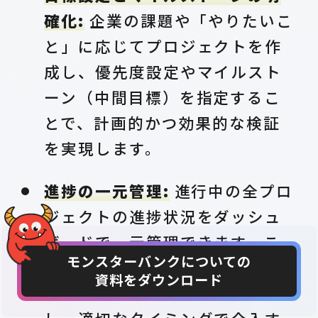
確化:
企業の課題や「やりたいこ
と」に応じてプロジェクトを作
成し、優先度設定やマイルスト
ーン（中間目標）を指定するこ
とで、計画的かつ効果的な検証
を実現します。
進捗の一元管理:
進行中の全プロ
ジェクトの進捗状況をダッシュ
ボードで一元管理できます。こ
モンスターバンクについての
れにより、田中部長は複数の新
資料をダウンロード
CONTACT
DOWNLOAD
規事業の状況を俯瞰的に把握