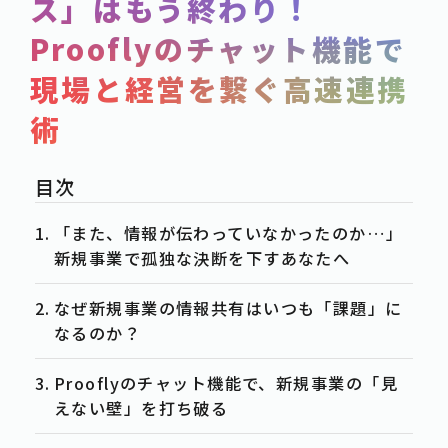
ス」はもう終わり！
SERVICE
Prooflyのチャット機能で
POST
現場と経営を繋ぐ高速連携
-事例紹介
CASE
術
-資料ダウンロード
WHITE-PAPER
-お知らせ
NEWS
-お役立ち情報
COLUMN
「また、情報が伝わっていなかったのか…」
新規事業で孤独な決断を下すあなたへ
ACTION
なぜ新規事業の情報共有はいつも「課題」に
-お問合せ
CONTACT
なるのか？
-資料請求
DOWNLOAD
Prooflyのチャット機能で、新規事業の「見
-求人情報
RECRUIT
えない壁」を打ち破る
PRIVACY POLICY