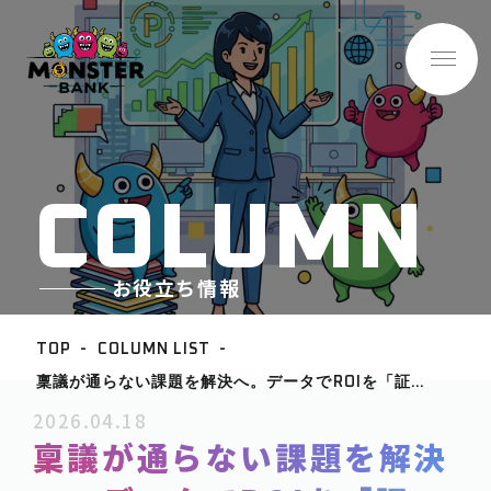
C
O
L
U
M
N
お役立ち情報
TOP
COLUMN LIST
稟議が通らない課題を解決へ。データでROIを「証
BASE INFO
明」する事業検証の新常識
2026.04.18
-企業情報
稟議が通らない課題を解決
ABOUT
-サービス