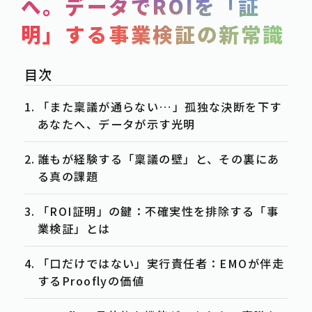
へ。データでROIを「証
SERVICE
明」する事業検証の新常識
POST
-事例紹介
CASE
-資料ダウンロード
WHITE-PAPER
「また稟議が通らない…」孤独な決断を下す
-お知らせ
あなたへ、データが示す光明
NEWS
-お役立ち情報
COLUMN
誰もが経験する「稟議の壁」と、その裏にあ
る真の課題
ACTION
「ROI証明」の鍵：不確実性を排除する「事
-お問合せ
CONTACT
業検証」とは
-資料請求
DOWNLOAD
「口だけではない」実行責任者：EMOが伴走
-求人情報
RECRUIT
するProoflyの価値
PRIVACY POLICY