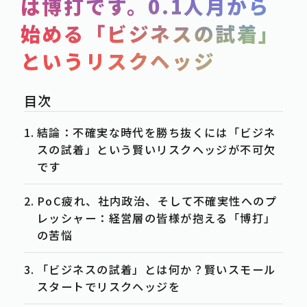
は博打です。0.1人月から
SERVICE
始める「ビジネスの試着」
POST
というリスクヘッジ
-事例紹介
CASE
-資料ダウンロード
WHITE-PAPER
-お知らせ
NEWS
結論：不確実な時代を勝ち抜くには「ビジネ
-お役立ち情報
スの試着」という賢いリスクヘッジが不可欠
COLUMN
です
ACTION
PoC疲れ、社内政治、そして不確実性へのプ
-お問合せ
CONTACT
レッシャー：経営層の皆様が抱える「博打」
の苦悩
-資料請求
DOWNLOAD
-求人情報
「ビジネスの試着」とは何か？賢いスモール
RECRUIT
スタートでリスクヘッジを
PRIVACY POLICY