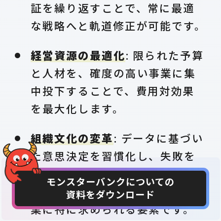
証を繰り返すことで、常に最適
な戦略へと軌道修正が可能です。
経営資源の最適化
: 限られた予算
と人材を、確度の高い事業に集
中投下することで、費用対効果
を最大化します。
組織文化の変革
: データに基づい
た意思決定を習慣化し、失敗を
恐れずに挑戦できる文化を醸成
モンスターバンクについての
します。これは、現代の日本企
資料をダウンロード
CONTACT
DOWNLOAD
業に特に求められる要素です。