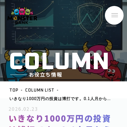
C
O
L
U
M
N
お役立ち情報
TOP
COLUMN LIST
いきなり1000万円の投資は博打です。0.1人月から始
BASE INFO
める「ビジネスの試着」というリスクヘッジ
2026.02.23
-企業情報
いきなり1000万円の投資
ABOUT
-サービス