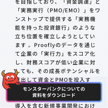
を目指しており、「資金調達」と
「実務実行（PMO/EMO）」をワ
ンストップで提供する「実務機
能を持った投資銀行」のような
立ち位置を確立しようとしてい
ます 。Prooflyのデータを通じ
て企業の「実行力」をスコア化
し、財務スコアが低い企業に対
しても、その成長ポテンシャルを
見出して資金とPMOを投入す
る、という新しい価値提供を計
モンスターバンクについての
資料をダウンロード
CONTACT
DOWNLOAD
画しています 。これにより、AI
導入を含む新規事業開発におけ