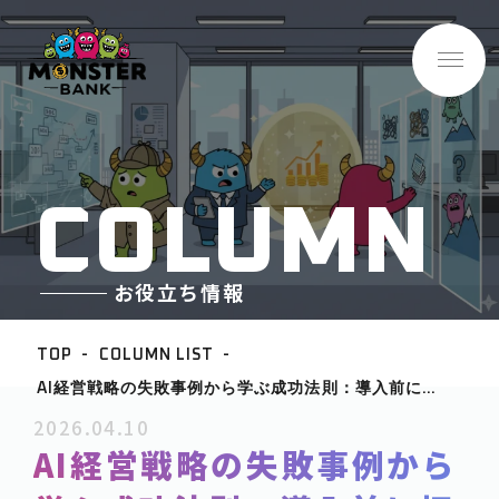
C
O
L
U
M
N
お役立ち情報
TOP
COLUMN LIST
AI経営戦略の失敗事例から学ぶ成功法則：導入前に押
BASE INFO
さえるべき「3つの壁」とROI最大化の道筋
2026.04.10
-企業情報
AI経営戦略の失敗事例から
ABOUT
-サービス