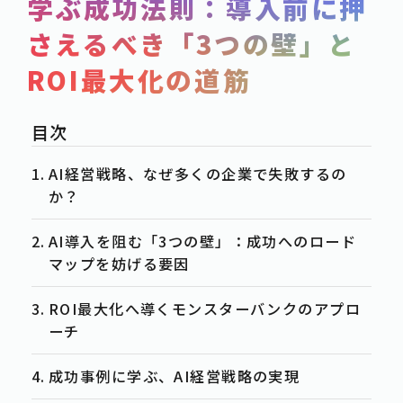
学ぶ成功法則：導入前に押
SERVICE
さえるべき「3つの壁」と
POST
ROI最大化の道筋
-事例紹介
CASE
-資料ダウンロード
WHITE-PAPER
-お知らせ
NEWS
AI経営戦略、なぜ多くの企業で失敗するの
-お役立ち情報
か？
COLUMN
AI導入を阻む「3つの壁」：成功へのロード
ACTION
マップを妨げる要因
-お問合せ
CONTACT
ROI最大化へ導くモンスターバンクのアプロ
-資料請求
DOWNLOAD
ーチ
-求人情報
RECRUIT
成功事例に学ぶ、AI経営戦略の実現
PRIVACY POLICY