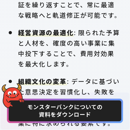
証を繰り返すことで、常に最適
な戦略へと軌道修正が可能です。
経営資源の最適化
: 限られた予算
と人材を、確度の高い事業に集
中投下することで、費用対効果
を最大化します。
組織文化の変革
: データに基づい
た意思決定を習慣化し、失敗を
恐れずに挑戦できる文化を醸成
モンスターバンクについての
します。これは、現代の日本企
資料をダウンロード
CONTACT
DOWNLOAD
業に特に求められる要素です。