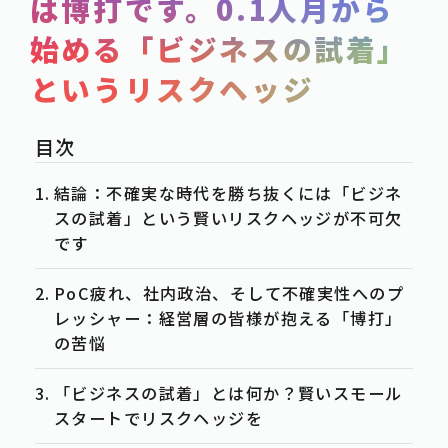
は博打です。0.1人月から
SERVICE
始める「ビジネスの試着」
POST
というリスクヘッジ
-事例紹介
CASE
-資料ダウンロード
WHITE-PAPER
-お知らせ
NEWS
結論：不確実な時代を勝ち抜くには「ビジネ
-お役立ち情報
スの試着」という賢いリスクヘッジが不可欠
COLUMN
です
ACTION
PoC疲れ、社内政治、そして不確実性へのプ
-お問合せ
CONTACT
レッシャー：経営層の皆様が抱える「博打」
の苦悩
-資料請求
DOWNLOAD
-求人情報
「ビジネスの試着」とは何か？賢いスモール
RECRUIT
スタートでリスクヘッジを
PRIVACY POLICY