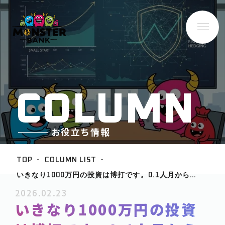
C
O
L
U
M
N
お役立ち情報
TOP
COLUMN LIST
いきなり1000万円の投資は博打です。0.1人月から始
BASE INFO
める「ビジネスの試着」というリスクヘッジ
2026.02.23
-企業情報
いきなり1000万円の投資
ABOUT
-サービス