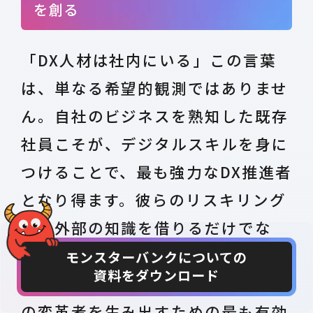
を創る
「DX人材は社内にいる」この言葉
は、単なる希望的観測ではありませ
ん。自社のビジネスを熟知した既存
社員こそが、デジタルスキルを身に
つけることで、最も強力なDX推進者
となり得ます。彼らのリスキリング
は、外部の知識を借りるだけでな
く、事業への深い洞察と組織へのロ
モンスターバンクについての
資料をダウンロード
CONTACT
DOWNLOAD
イヤリティを兼ね備えた、貴社独自
の変革者を生み出すための最も有効