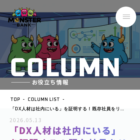
C
O
L
U
M
N
お役立ち情報
TOP
COLUMN LIST
「DX人材は社内にいる」を証明する！既存社員をリス
BASE INFO
キリングで変革者に育てる社内育成戦略と人材開発
2026.05.13
-企業情報
「DX人材は社内にいる」
ABOUT
-サービス