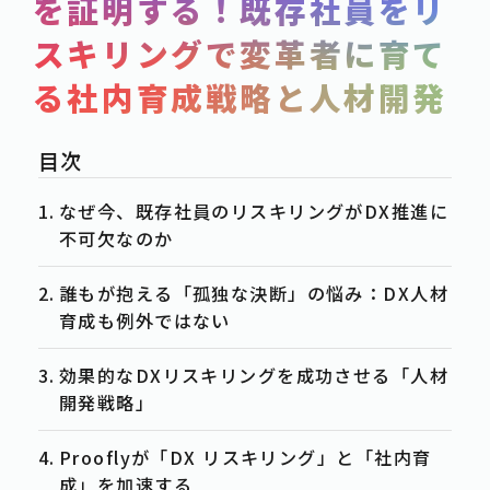
を証明する！既存社員をリ
SERVICE
スキリングで変革者に育て
POST
る社内育成戦略と人材開発
-事例紹介
CASE
-資料ダウンロード
WHITE-PAPER
-お知らせ
NEWS
なぜ今、既存社員のリスキリングがDX推進に
-お役立ち情報
不可欠なのか
COLUMN
誰もが抱える「孤独な決断」の悩み：DX人材
ACTION
育成も例外ではない
-お問合せ
CONTACT
効果的なDXリスキリングを成功させる「人材
-資料請求
DOWNLOAD
開発戦略」
-求人情報
RECRUIT
Prooflyが「DX リスキリング」と「社内育
成」を加速する
PRIVACY POLICY