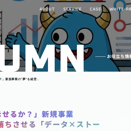
ABOUT
SERVICE
CASE
WHITE-P
U
M
N
お役立ち情
？」新規事業の“夢”を経営層
トーリー」戦略
示せるか？」新規事業
落ちさせる「データ×ストー