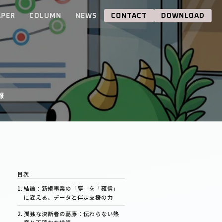
APER
COLUMN
NEWS
CONTACT
DOWNLOAD
報
結論：新規事業の「夢」を「確信」
に変える、データと伴走支援の力
孤独な決断者の葛藤：伝わらない熱