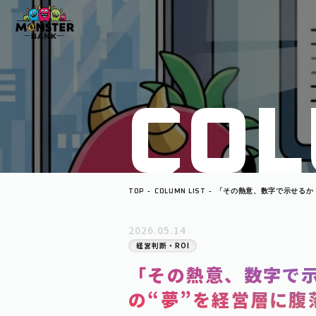
C
O
L
TOP
COLUMN LIST
「その熱意、数字で示せるか
に腹落ちさせる「データ×ス
2026.05.14
経営判断・ROI
「その熱意、数字で
の“夢”を経営層に腹