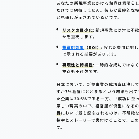
あなたの新規事業にかける熱意は素晴ら
だけでは納得しません。彼らが最終的な
と見通しが示されているかです。
リスクの最小化
: 新規事業には常に
かを重視します。
投資対効果
（ROI）
: 投じた費用に対
で示される必要があります。
再現性と持続性
: 一時的な成功では
視点も不可欠です。
日本において、新規事業の成功率は決し
ずか7%程度にとどまるという結果も出て
た企業は30.6%である一方、「成功に至
厳しい現実の中で、経営層が慎重になる
得
において最も懸念されるのは、不明確
数字とストーリーで裏付けることで、こ
す。