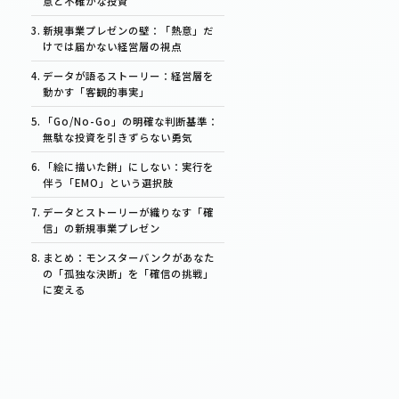
意と不確かな投資
新規事業プレゼンの壁：「熱意」だ
けでは届かない経営層の視点
データが語るストーリー：経営層を
動かす「客観的事実」
「Go/No-Go」の明確な判断基準：
無駄な投資を引きずらない勇気
「絵に描いた餅」にしない：実行を
伴う「EMO」という選択肢
データとストーリーが織りなす「確
信」の新規事業プレゼン
まとめ：モンスターバンクがあなた
の「孤独な決断」を「確信の挑戦」
に変える