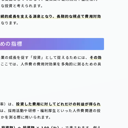
要な投資と考えられます。
持続的成長を支える源泉となり、長期的な視点で費用対効
になります。
めの指標
企業の成長を促す「投資」として捉えるためには、
その効
。ここでは、人件費の費用対効果を多角的に測るための具
収益率）は、
投資した費用に対してどれだけの利益が得られ
Iは、採用活動や研修・福利厚生といった人件費関連の投
たかを測る際に用いられます。
投資額）÷ 投資額 × 100（%）
」で表されます。例え