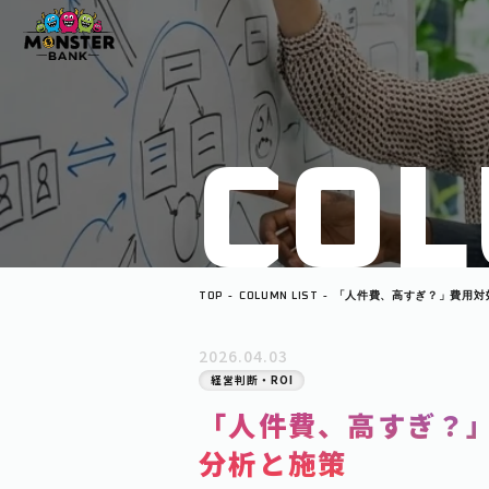
C
O
L
TOP
COLUMN LIST
「人件費、高すぎ？」費用対
施策
2026.04.03
経営判断・ROI
「人件費、高すぎ？
分析と施策