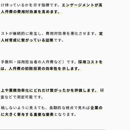
だけ持っているかを示す指標です。
エンゲージメントが高
に人件費の費用対効果を高めます。
コストが継続的に発生し、費用対効果を悪化させます。
定
な人材育成に繋がっている証拠
です。
介手数料・採用担当者の人件費など）です。
採用コストを
かは、人件費の初期投資の効率性を示します。
向上や業務効率化にどれだけ繋がったかを評価します。
研
調査などで測定可能です。
直結しないように見えても、長期的な視点で見れば
企業の
化に大きく寄与する重要な要素
となります。