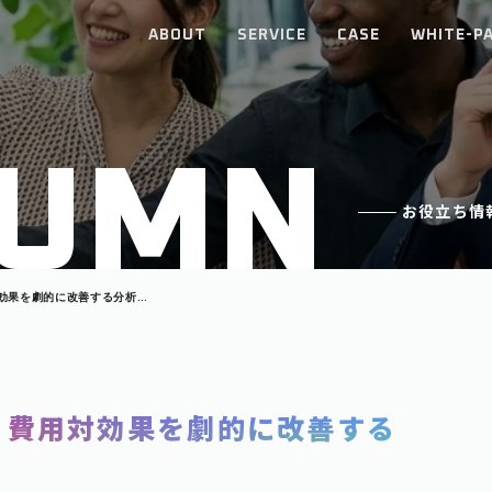
ABOUT
SERVICE
CASE
WHITE-P
U
M
N
お役立ち情
効果を劇的に改善する分析と
」費用対効果を劇的に改善する