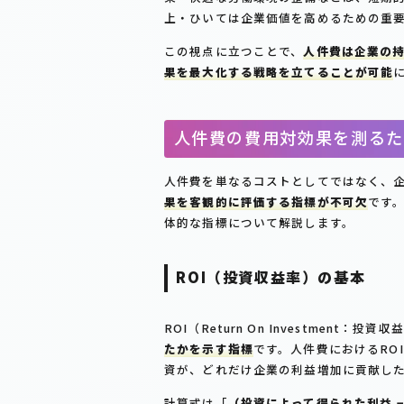
上・ひいては企業価値を高めるための重
この視点に立つことで、
人件費は企業の
果を最大化する戦略を立てることが可能
人件費の費用対効果を測るた
人件費を単なるコストとしてではなく、
果を客観的に評価する指標が不可欠
です
体的な指標について解説します。
ROI（投資収益率）の基本
ROI（Return On Investment：投資
たかを示す指標
です。人件費におけるRO
資が、どれだけ企業の利益増加に貢献し
計算式は「
（投資によって得られた利益 − 