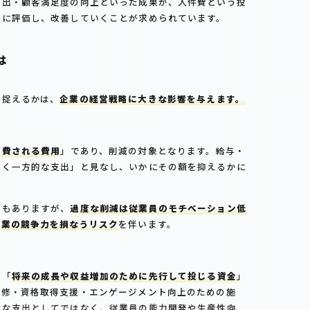
創出・顧客満足度の向上といった成果が、人件費という投
的に評価し、改善していくことが求められています。
は
と捉えるかは、
企業の経営戦略に大きな影響を与えます。
消費される費用
」であり、削減の対象となります。給与・
いく一方的な支出」と見なし、いかにその額を抑えるかに
面もありますが、
過度な削減は従業員のモチベーション低
企業の競争力を損なうリスク
を伴います。
は「
将来の成長や収益増加のために先行して投じる資金
」
研修・資格取得支援・エンゲージメント向上のための施
的な支出としてではなく、従業員の能力開発や生産性向