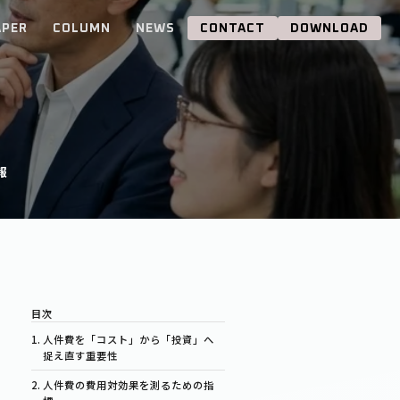
APER
COLUMN
NEWS
CONTACT
DOWNLOAD
報
人件費を「コスト」から「投資」へ
捉え直す重要性
人件費の費用対効果を測るための指