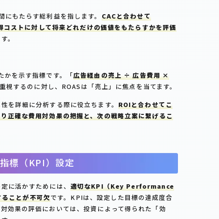
間にもたらす総利益を指します。
CACと合わせて
客獲得コストに対して将来どれだけの価値をもたらすかを評価
ます。
たかを示す指標です。「
広告経由の売上 ÷ 広告費用 ×
を重視するのに対し、ROASは「売上」に焦点を当てます。
率性を詳細に分析する際に役立ちます。
ROIと合わせてこ
より正確な費用対効果の把握と、次の戦略立案に繋げるこ
指標（KPI）設定
決定に活かすためには、
適切なKPI（Key Performance
定することが不可欠
です。KPIは、設定した目標の達成度合
用対効果の評価においては、投資によって得られた「効