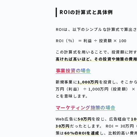
ROIの計算式と具体例
ROIは、以下のシンプルな計算式で算出
ROI（％） ＝ 利益 ÷ 投資額 × 100
この計算式を用いることで、投資額に対
高ければ高いほど、その投資や施策の費
事業投資の場合
新規事業に
1,000万円
を投資し、そこか
万円（利益） ÷ 1,000万円（投資額） × 
とを意味します。
マーケティング施策の場合
Web広告に
50万円
を投じ、広告経由で
1
30万円
だったとします。 ROI ＝ 30万円
策は
60%のROIを達成
し、比較的高い費