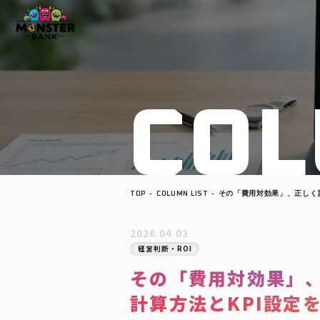
C
O
L
TOP
COLUMN LIST
その「費用対効果」、正しく
法とKPI設定を徹底解説
2026.04.03
経営判断・ROI
その「費用対効果」
計算方法とKPI設定