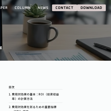
APER
COLUMN
NEWS
CONTACT
DOWNLOAD
報
費用対効果の基本：ROI（投資収益
率）の計算方法
費用対効果を測るための重要指標