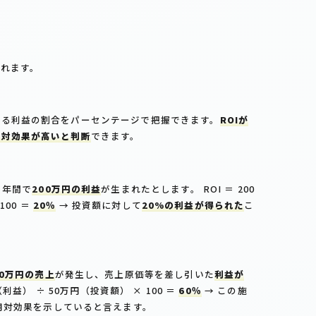
されます。
する利益の割合をパーセンテージで把握できます。
ROIが
用対効果が高いと判断
できます。
ら年間で
200万円の利益
が生まれたとします。 ROI ＝ 200
100 ＝
20％
→ 投資額に対して
20%の利益が得られた
こ
00万円の売上
が発生し、売上原価等を差し引いた
利益が
（利益） ÷ 50万円（投資額） × 100 ＝
60％
→ この施
用対効果を示していると言えます。