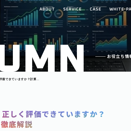
ABOUT
SERVICE
CASE
WHITE-P
U
M
N
お役立ち情
評価できていますか？計算方
、正しく評価できていますか？
を徹底解説