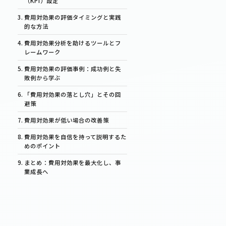
（KPI）設定
費用対効果の評価タイミングと実践
的な方法
費用対効果分析を助けるツールとフ
レームワーク
費用対効果の評価事例：成功例と失
敗例から学ぶ
「費用対効果の落とし穴」とその回
避策
費用対効果が低い場合の改善策
費用対効果を自信を持って説明するた
めのポイント
まとめ：費用対効果を最大化し、事
業成長へ