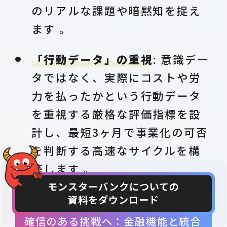
のリアルな課題や暗黙知を捉え
ます 。
「行動データ」の重視
: 意識デー
タではなく、実際にコストや労
力を払ったかという行動データ
を重視する厳格な評価指標を設
計し、最短3ヶ月で事業化の可否
を判断する高速なサイクルを構
築します 。
モンスターバンクについての
資料をダウンロード
CONTACT
DOWNLOAD
確信のある挑戦へ：金融機能と統合