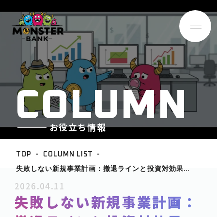
C
O
L
U
M
N
お役立ち情報
TOP
COLUMN LIST
失敗しない新規事業計画：撤退ラインと投資対効果
BASE INFO
（ROI）を明確にする財務戦略
2026.04.11
-企業情報
失敗しない新規事業計画：
ABOUT
-サービス