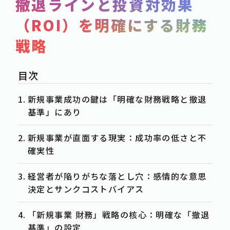
撤退ラインと投資対効果
SERVICE
（ROI）を明確にする財務
POST
戦略
-事例紹介
CASE
-資料ダウンロード
WHITE-PAPER
-お知らせ
NEWS
新規事業成功の鍵は「明確な財務戦略と撤退
-お役立ち情報
基準」にあり
COLUMN
新規事業が直面する現実：成功率の低さと不
ACTION
確実性
-お問合せ
CONTACT
経営者が陥りがちな落とし穴：感情的な意思
-資料請求
DOWNLOAD
決定とサンクコストバイアス
-求人情報
RECRUIT
「新規事業 財務」戦略の核心：明確な「撤退
基準」の設定
PRIVACY POLICY