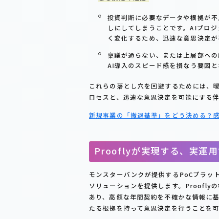
投資判断に必要なデータや根拠が不足
しにしてしまうことです。AIプロ
く変化するため、迅速な意思決定が
稟議が通らない、または上層部への
AI導入のスピード感を損なう要因
これらの落とし穴を回避するためには、
ロセスと、迅速な意思決定を可能にする
新規事業の「撤退基準」をどう決める？感情
Prooflyが実現する、実
モンスターバンクが提供するPoCプラット
ソリューションを提供します。Proofl
あり、高額な年間契約を不確かな情報に
たる根拠を持って意思決定を行うことを