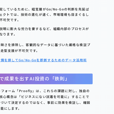
しているために、経営層がGo/No-Goの判断を先延ば
ジェクトでは、技術の進化が速く、市場環境も目まぐるし
不可欠です。
説明に膨大な労力を要するなど、組織内部のプロセスが
となります。
曖昧さを排除し、客観的なデータに基づいた厳格な検証プ
伴走型支援が不可欠です。
を排してGo/No-Goを即断するためのデータ活用術
運用で成果を出すAI投資の「鉄則」
フォーム「Proofly」は、これらの課題に対し、独自の
yの核心概念は「ビジネスにない試着を可能に」することで
基づいて決定するのではなく、事前に効果を検証し、確固
可能にします。