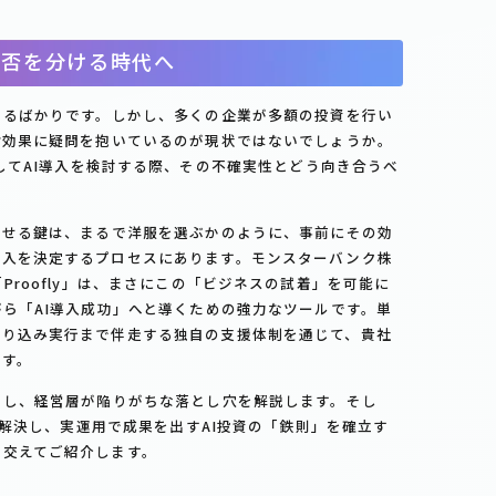
成否を分ける時代へ
まるばかりです。しかし、多くの企業が多額の投資を行い
対効果に疑問を抱いているのが現状ではないでしょうか。
してAI導入を検討する際、その不確実性とどう向き合うべ
させる鍵は、まるで洋服を選ぶかのように、事前にその効
導入を決定するプロセスにあります。モンスターバンク株
Proofly」は、まさにこの「ビジネスの試着」を可能に
がら「AI導入成功」へと導くための強力なツールです。単
入り込み実行まで伴走する独自の支援体制を通じて、貴社
ます。
りし、経営層が陥りがちな落とし穴を解説します。そし
題を解決し、実運用で成果を出すAI投資の「鉄則」を確立す
を交えてご紹介します。