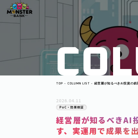
C
O
L
TOP
COLUMN LIST
経営層が知るべきAI投資の鉄則
用で成果を出す方法
2026.04.11
PoC・効果検証
経営層が知るべきAI投
す、実運用で成果を