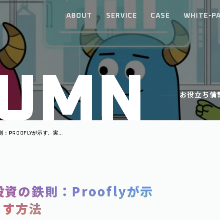
ABOUT
SERVICE
CASE
WHITE-P
U
M
N
お役立ち情
：PROOFLYが示す、実運
資の鉄則：Prooflyが示
出す方法