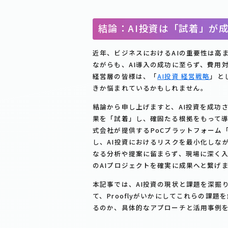
結論：AI投資は「試着」が
近年、ビジネスにおけるAIの重要性は高
ながらも、AI導入の成功に至らず、費用
経営層の皆様は、「
AI投資 経営戦略
」と
きか悩まれているかもしれません。
結論から申し上げますと、AI投資を成功
果を「試着」し、確固たる根拠をもって
式会社が提供するPoCプラットフォーム「
し、AI投資におけるリスクを最小化しな
なる分析や提案に留まらず、現場に深く
のAIプロジェクトを確実に成果へと繋げ
本記事では、AI投資の現状と課題を深掘
て、Prooflyがいかにしてこれらの課
るのか、具体的なアプローチと活用事例