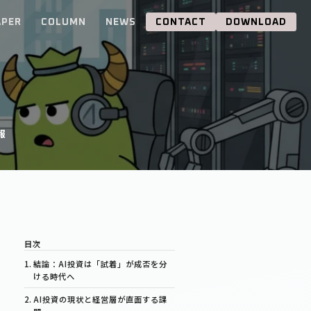
APER
COLUMN
NEWS
CONTACT
DOWNLOAD
報
結論：AI投資は「試着」が成否を分
ける時代へ
AI投資の現状と経営層が直面する課