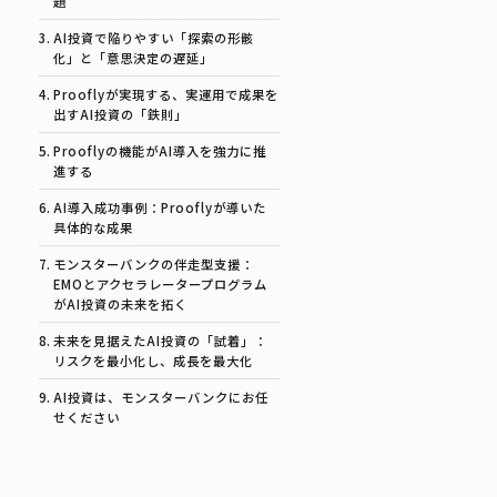
題
AI投資で陥りやすい「探索の形骸
化」と「意思決定の遅延」
Prooflyが実現する、実運用で成果を
出すAI投資の「鉄則」
Prooflyの機能がAI導入を強力に推
進する
AI導入成功事例：Prooflyが導いた
具体的な成果
モンスターバンクの伴走型支援：
EMOとアクセラレータープログラム
がAI投資の未来を拓く
未来を見据えたAI投資の「試着」：
リスクを最小化し、成長を最大化
AI投資は、モンスターバンクにお任
せください