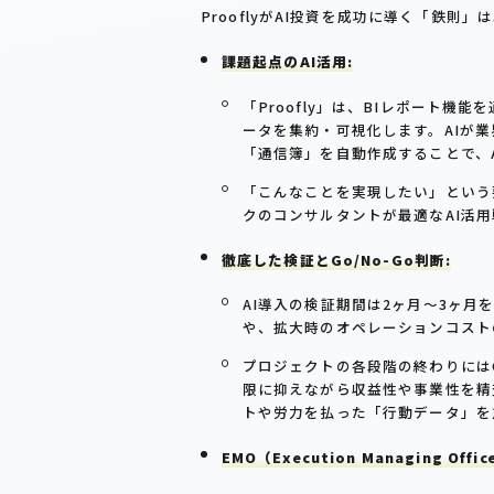
ProoflyがAI投資を成功に導く「鉄則
課題起点のAI活用:
「Proofly」は、BIレポート
ータを集約・可視化します。AIが
「通信簿」を自動作成することで、
「こんなことを実現したい」という
クのコンサルタントが最適なAI活
徹底した検証とGo/No-Go判断:
AI導入の検証期間は2ヶ月〜3ヶ月を
や、拡大時のオペレーションコスト
プロジェクトの各段階の終わりにはG
限に抑えながら収益性や事業性を精
トや労力を払った「行動データ」を
EMO（Execution Managing Of