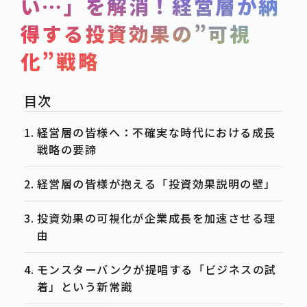
い…」を解消！経営層が納
SERVICE
得する投資効果の”可視
POST
化”戦略
-事例紹介
CASE
-資料ダウンロード
WHITE-PAPER
-お知らせ
NEWS
経営層の皆様へ：不確実な時代における成長
-お役立ち情報
戦略の要諦
COLUMN
経営層の皆様が抱える「投資効果説明の壁」
ACTION
-お問合せ
CONTACT
投資効果の可視化が企業成長を加速させる理
由
-資料請求
DOWNLOAD
-求人情報
モンスターバンクが提唱する「ビジネスの試
RECRUIT
着」という新常識
PRIVACY POLICY