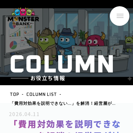
C
O
L
U
M
N
お役立ち情報
TOP
COLUMN LIST
「費用対効果を説明できない…」を解消！経営層が納
BASE INFO
得する投資効果の”可視化”戦略
2026.04.11
-企業情報
「費用対効果を説明できな
ABOUT
-サービス