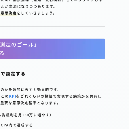
デルが主流になりつつあります。
る意思決定
をしていきましょう。
測定のゴール」
る
行で設定する
いのかを端的に表すと効果的です。
どこの
KPI
をどれくらいの数値で実現する施策かを共有し
も重要な意思決定基準となります。
告粗利を月150万に増やす）
容CPA内で達成する