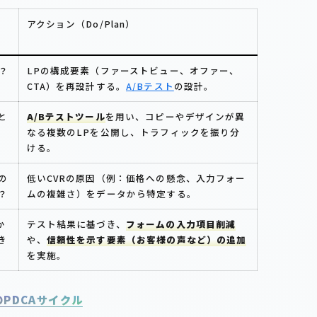
アクション（Do/Plan）
？
LPの構成要素（ファーストビュー、オファー、
CTA）を再設計する。
A/Bテスト
の設計。
と
A/Bテストツール
を用い、コピーやデザインが異
あ
なる複数のLPを公開し、トラフィックを振り分
ける。
の
低いCVRの原因（例：価格への懸念、入力フォー
？
ムの複雑さ）をデータから特定する。
か
テスト結果に基づき、
フォームの入力項目削減
き
や、
信頼性を示す要素（お客様の声など）の追加
を実施。
のPDCAサイクル