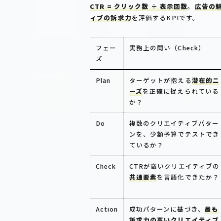
CTR = クリック数 ÷ 表示回数
。
広告の
ィブの訴求力
を評価するKPIです。
フェー
実務上の問い（Check）
ズ
Plan
ターゲットが抱える
潜在的ニ
ーズ
を正確に捉えられている
か？
Do
複数のクリエイティブパター
ンを、少額予算でテストでき
ているか？
Check
CTRが高いクリエイティブの
共通要素
を言語化できたか？
Action
成功パターンに基づき、
最も
訴求力の高いクリエイティブ