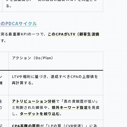
る。
めのPDCAサイクル
を測る最重要KPIの一つで、
このCPAがLTV（顧客生涯価
ます。
アクション（Do/Plan）
ン
LTVや粗利に基づき、達成すべきCPAの上限値を
確
再計算する。
を
アトリビューション分析
で「真の貢献度が低い」
り
と判断された媒体や、
除外キーワード設定
を見直
し、
ターゲットを絞り込む
。
に
CPA高騰の原因
が「LPの質（CVR低迷）」にあ