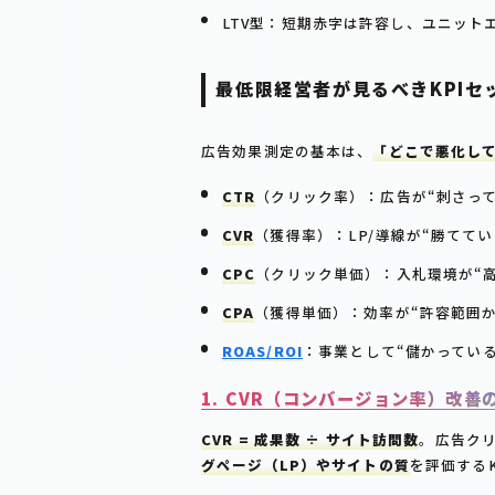
LTV型：短期赤字は許容し、ユニット
最低限経営者が見るべきKPIセ
広告効果測定の基本は、
「どこで悪化し
CTR
（クリック率）：広告が“刺さって
CVR
（獲得率）：LP/導線が“勝ててい
CPC
（クリック単価）：入札環境が“
CPA
（獲得単価）：効率が“許容範囲か
ROAS/ROI
：事業として“儲かってい
1. CVR（コンバージョン率）改善
CVR = 成果数 ÷ サイト訪問数
。広告ク
グページ（LP）やサイトの質
を評価するK