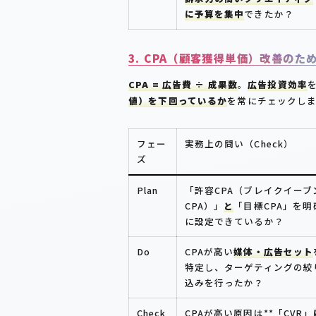
に予算を集中
できたか？
3. CPA（顧客獲得単価）改善のた
CPA = 広告費 ÷ 成果数
。
広告投資効率
値）を下回っているか
を常にチェックし
フェー
実務上の問い（Check）
ズ
Plan
「許容CPA（ブレイクイーブ
CPA）」
と
「目標CPA」を明
に設定できているか？
Do
CPAが高い
媒体・広告セット
特定し、ターゲティングの絞
込みを行ったか？
Check
CPAが高い原因は**「CVR」