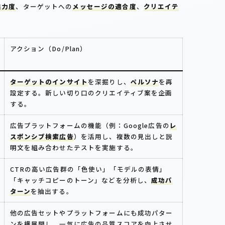
魅力度
、ターゲットへの
メッセージの適合度
、
クリエイテ
アクション（Do/Plan）
ターゲットのインサイト
を深掘りし、
ペルソナ
を再
設定する。新しい切り口のクリエイティブ案を企画
する。
広告プラットフォームの機能（例：Google広告の
レ
スポンシブ検索広告
）を活用し、複数の見出しと説
明文を組み合わせたテストを実施する。
CTRの高い広告群の「色使い」「モデルの表情」
「キャッチコピーのトーン」などを分析し、
成功パ
ターン
を抽出する。
他の広告セットやプラットフォームにも成功パター
ンを横展開し、一気に広告の品質スコアを向上させ