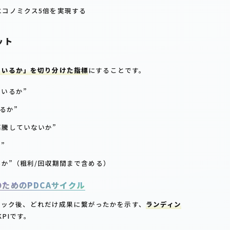
エコノミクス5倍を実現する
ット
ているか」を切り分けた指標
にすることです。
いるか”
るか”
高騰していないか”
”
るか”（粗利/回収期間まで含める）
のためのPDCAサイクル
リック後、どれだけ成果に繋がったかを示す、
ランディン
PIです。