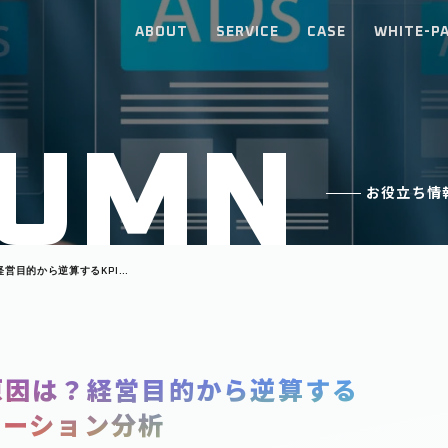
ABOUT
SERVICE
CASE
WHITE-P
U
M
N
お役立ち情
経営目的から逆算するKPI設
原因は？経営目的から逆算する
ューション分析