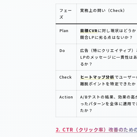
フェー
実務上の問い（Check）
ズ
Plan
目標CVR
に対し現状はどうか
競合LPに劣る点はないか？
Do
広告（特にクリエイティブ）
LPのメッセージに一貫性は
るか？
Check
ヒートマップ分析
でユーザー
離脱ポイントを特定できたか
Action
A/Bテストの結果、効果の高
ったパターンを全体に適用で
たか？
2. CTR（クリック率）改善のため