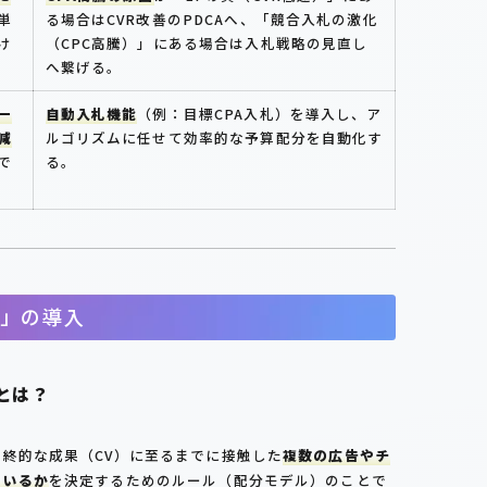
単
る場合はCVR改善のPDCAへ、「競合入札の激化
け
（CPC高騰）」にある場合は入札戦略の見直し
へ繋げる。
一
自動入札機能
（例：目標CPA入札）を導入し、ア
減
ルゴリズムに任せて効率的な予算配分を自動化す
で
る。
」の導入
とは？
終的な成果（CV）に至るまでに接触した
複数の広告やチ
ているか
を決定するためのルール（配分モデル）のことで