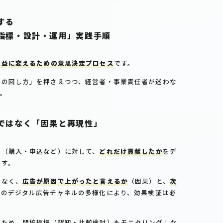
する
指標・設計・運用」実践手順
利益に変えるための意思決定プロセス
です。
善の回し方」を押さえつつ、経営者・事業責任者が迷わな
。
ではなく「因果と再現性」
果（購入・申込など）に対して、
どれだけ貢献したか
をデ
です。
はなく、
広告が原因で上がったと言えるか
（因果）と、
次
年のデジタル広告チャネルの多様化により、効果検証は必
るため、間接指標（認知・比較検討）もモニタリングしな