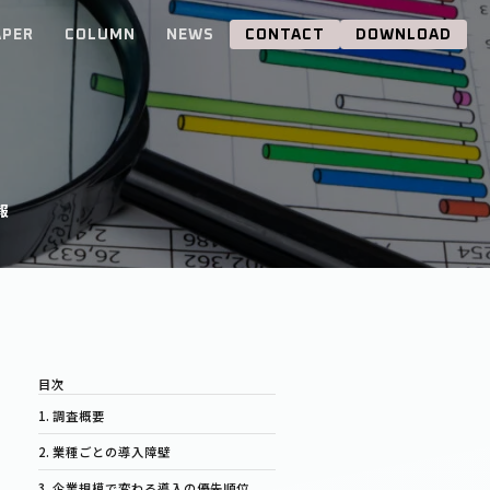
APER
COLUMN
NEWS
CONTACT
DOWNLOAD
報
調査概要
業種ごとの導入障壁
企業規模で変わる導入の優先順位