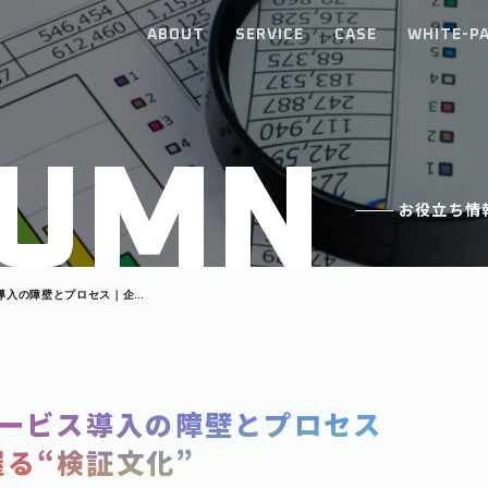
ABOUT
SERVICE
CASE
WHITE-P
U
M
N
お役立ち情
ス導入の障壁とプロセス｜企業
サービス導入の障壁とプロセス
る“検証文化”