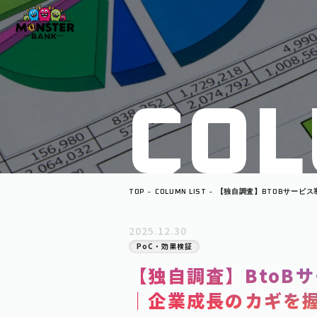
C
O
L
TOP
COLUMN LIST
【独自調査】BTOBサービ
成長のカギを握る“検証文化”
2025.12.30
PoC・効果検証
【独自調査】BtoB
｜企業成長のカギを握