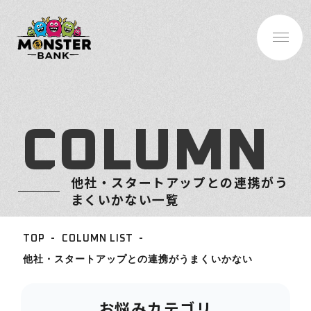
C
O
L
U
M
N
他社・スタートアップとの連携がう
まくいかない一覧
TOP
COLUMN LIST
BASE INFO
他社・スタートアップとの連携がうまくいかない
-企業情報
ABOUT
お悩みカテゴリ
-サービス