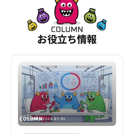
C
O
L
U
M
N
お
役
立
ち
情
報
COLUMN
2026.07.01