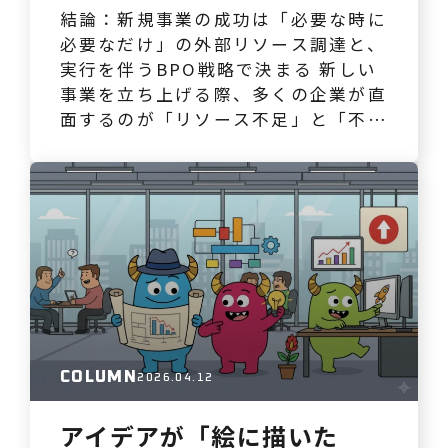
結論：新規事業の成功は「必要な時に
必要なだけ」の外部リソース調達と、
実行を伴うBPO戦略で決まる 新しい
事業を立ち上げる際、多くの企業が直
面するのが「リソース不足」と「不確
実性」という課題です。特に、マーケ
ティング投資の効果が見えない、社内
に実行を任せられる人材がいない、コ
ンサルティングを受けても現場が動か
ないといった悩みは尽きません。しか
し、これらの課題は、ただ外部リソー
スを導入するだけでは解決…
COLUMN
2026.04.12
アイデアが「絵に描いた