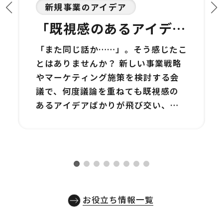
新規事業のアイデア
「既視感のあるアイデ
ア」しか出ない会議を打
「また同じ話か……」。そう感じたこ
破する3つの視点：デー
とはありませんか？ 新しい事業戦略
タと実行で未来を拓く
やマーケティング施策を検討する会
議で、何度議論を重ねても既視感の
あるアイデアばかりが飛び交い、結
局「いつも通り」の選択肢に落ち着
いてしまう。私たちは、そのような
詳しく見る
「孤独な決断者」である田中部長の
悩みに、心から寄り添いたいと考え
ています。毎月数百万円もの予算を投
じても、何が本当に成果につながっ
お役立ち情報一覧
ているのか見えない状況で、新たな
挑戦に踏み出すのは勇気がいること