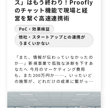
ス」はもう終わり！Proofly
のチャット機能で現場と経
営を繋ぐ高速連携術
PoC・効果検証
他社・スタートアップとの連携が
うまくいかない
「また、情報が伝わっていなかったの
か…」新規事業で孤独な決断を下すあ
なたへ 今月のマーケティング費用
も、また200万円か……。いったいど
の施策が、どれだけの成果に繋がって
いるのか、部下からは明確な数字が見
えてこない。新しい集客チャネルも試
してみたいが、今の施策の効果すら不
透明な状況で、これ以上、追加予算を