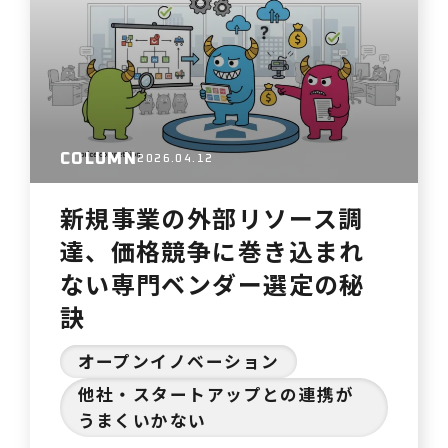
題に直面し、時間とコストだけが膨ら
む「PoC疲れ」を感じている経営者や
事業責任者の皆様へ。モンスターバン
ク株式会社が提供するPo…
COLUMN
2026.04.12
新規事業の外部リソース調
達、価格競争に巻き込まれ
ない専門ベンダー選定の秘
訣
オープンイノベーション
他社・スタートアップとの連携が
うまくいかない