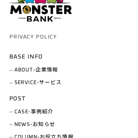
返ってこないことに田中部長が頭を
抱える状況も、まさにこの典型と言
えるでしょう。 実行フェーズへのコ
ミットメント不足: 立派な企画書は作
PRIVACY POLICY
成されるも…
BASE INFO
-企業情報
ABOUT
-サービス
SERVICE
POST
-事例紹介
CASE
-お知らせ
NEWS
-お役立ち情報
COLUMN