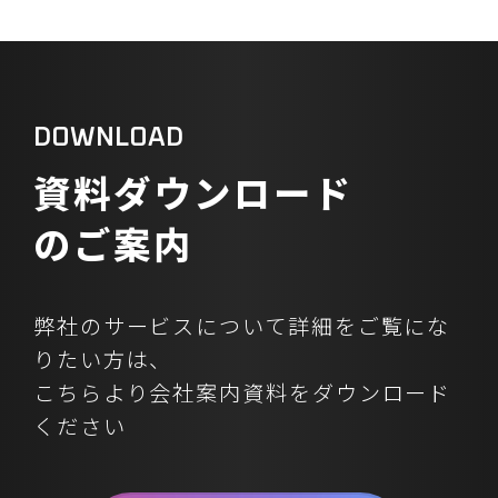
です。しかし、ご安心ください。本記
事では、この閉塞感を打ち破り、デ
ータに基づいた確かな一歩を踏み出
すための3つの視点をお届けします。
D
O
W
N
L
O
A
D
結論から申し上げると、会議で「既
視感のあるアイデア」しか出ない状
資
料
ダ
ウ
ン
ロ
ー
ド
況を根本から変えるには、「客観的
の
ご
案
内
なデータに基づく仮説検証」「現場
への徹底した伴走支援」「明確な
Go/No-Go判断基準の確立」の3つの
弊社のサービスについて詳細をご覧にな
視点を取り入れることが不可欠です。
りたい方は、
これにより、貴社の事業成長を加速
こちらより会社案内資料をダウンロード
させる具体的な「勝ちパターン」を
見つけ出すことが可能になります。
ください
現代ビジネスにおける「既視感のあ
るアイデア」が生まれる背景 多くの