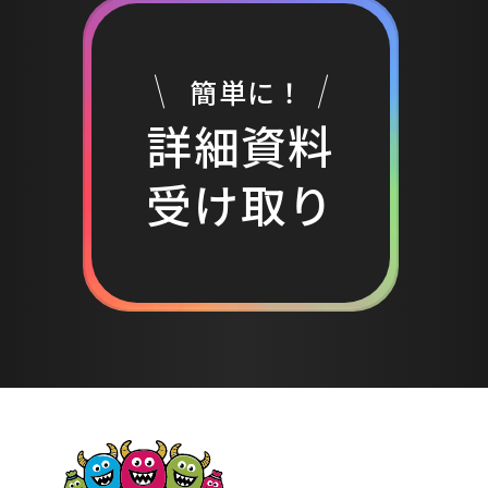
企業で新規事業開発や施策検討の会
議は行われるものの、その多くが
「既視感のあるアイデア」の域を出
簡単に！
ないという課題を抱えています。なぜ
詳細資料
このような状況が生まれるのでしょ
うか。 過去の成功体験への固執: 成功
受け取り
体験は強力な指針となる一方で、新
しい発想やアプローチを阻害する
「重し」となることがあります。特
に、既存事業が安定している企業ほ
ど、未知の領域への挑戦に慎重にな
りがちです。 属人的な経験と勘に頼
る意思決定: データに基づかない個人
の経験や勘に頼った議論は、客観性
を欠き、具体的な次の一手が見えに
くくなります。部下から明確な答えが