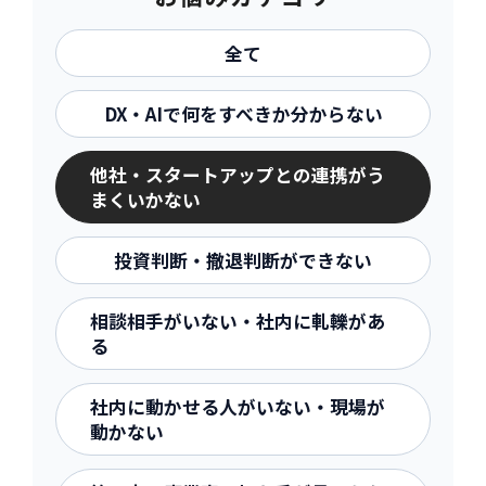
SERVICE
全て
POST
-事例紹介
CASE
DX・AIで何をすべきか分からない
-資料ダウンロード
WHITE-PAPER
他社・スタートアップとの連携がう
-お知らせ
NEWS
まくいかない
-お役立ち情報
COLUMN
投資判断・撤退判断ができない
ACTION
相談相手がいない・社内に軋轢があ
-お問合せ
CONTACT
る
-資料請求
DOWNLOAD
社内に動かせる人がいない・現場が
-求人情報
RECRUIT
動かない
PRIVACY POLICY