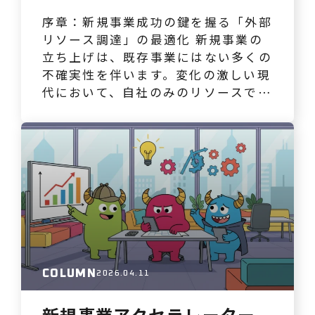
序章：新規事業成功の鍵を握る「外部
リソース調達」の最適化 新規事業の
立ち上げは、既存事業にはない多くの
不確実性を伴います。変化の激しい現
代において、自社のみのリソースで全
ての課題を解決しようとすることは、
時間とコストの無駄につながりかねま
せん。そこで重要となるのが、外部の
知見や実行力を戦略的に活用する外部
リソース調達です。単にコストの安さ
で選ぶのではなく、事業の成長を加速
させる専門ベンダー活用をい…
COLUMN
2026.04.11
新規事業アクセラレーター