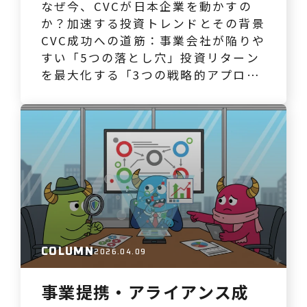
なぜ今、CVCが日本企業を動かすの
か？加速する投資トレンドとその背景
CVC成功への道筋：事業会社が陥りや
すい「5つの落とし穴」投資リターン
を最大化する「3つの戦略的アプロー
チ」モンスターバンクが提案する「ビ
ジネスの試着」：ProoflyとEMOが
導くCVC成功まとめ：確信ある挑戦
を、今ここから なぜ今、CVCが日本
企業を動かすのか？加速する投資トレ
ンドとその背景 「毎月100〜300万円
のマーケ…
COLUMN
2026.04.09
事業提携・アライアンス成