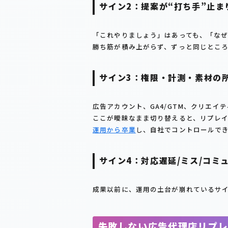
サイン2：提案が“打ち手”止
「これやりましょう」はあっても、「な
勝ち筋が積み上がらず、ずっと同じとこ
サイン3：権限・計測・素材の
広告アカウント、GA4/GTM、クリエイ
ここが曖昧なまま切り替えると、リプレ
運用から卒業
し、自社でコントロールで
サイン4：対応遅延/ミス/コミ
成果以前に、運用の土台が崩れているサ
失敗しない広告代理店リプレ