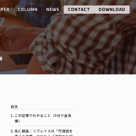
APER
COLUMN
NEWS
CONTACT
DOWNLOAD
報
この記事でわかること（3分で全体
像）
先に結論：リプレイスは「代理店を