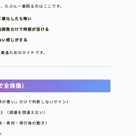
き、たぶん一番困るのはここです。
て悪化したら怖い
内調整だけで時間が溶ける
ない感じがする
進める
ためのガイドです。
で全体像）
果が悪い」だけで判断しないサイン）
プ）
（順番を間違えない）
測・素材・移行後の動き）
ト