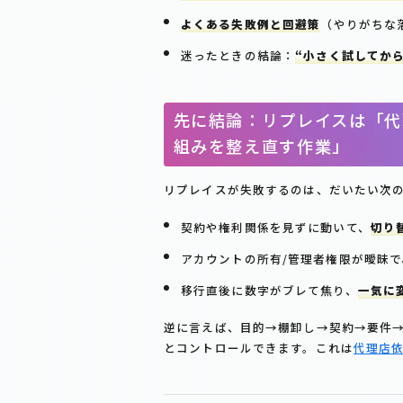
よくある失敗例と回避策
（やりがちな
迷ったときの結論：
“小さく試してか
先に結論：リプレイスは「代
組みを整え直す作業」
リプレイスが失敗するのは、だいたい次
契約や権利関係を見ずに動いて、
切り
アカウントの所有/管理者権限が曖昧で
移行直後に数字がブレて焦り、
一気に
逆に言えば、目的→棚卸し→契約→要件
とコントロールできます。これは
代理店