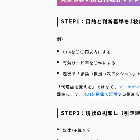
STEP1：目的と判断基準を1
例）
CPAを○○円以内にする
有効リード率を○%にする
週次で「結論→根拠→次アクション」
「代理店を変える」ではなく、
マーケテ
固定します。
ROIを数値で証明
する視点も
STEP2：現状の棚卸し（引き
媒体/予算配分