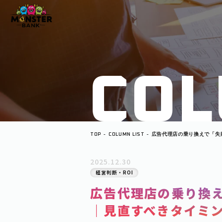
C
O
L
TOP
COLUMN LIST
広告代理店の乗り換えで「失
すべきタイミングと注意点も
2025.12.30
経営判断・ROI
広告代理店の乗り換
｜見直すべきタイミ