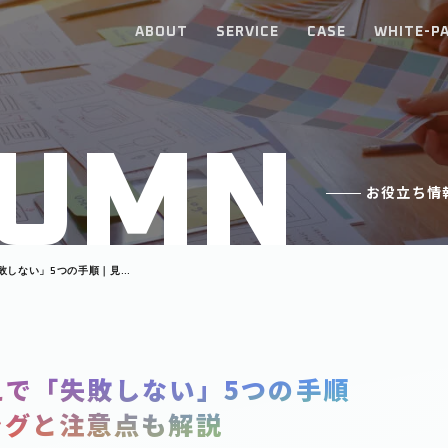
ABOUT
SERVICE
CASE
WHITE-P
U
M
N
お役立ち情
敗しない」5つの手順｜見直
解説
えで「失敗しない」5つの手順
ングと注意点も解説