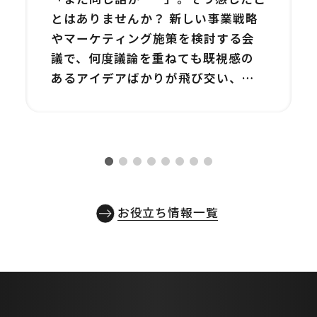
破する3つの視点：デー
とはありませんか？ 新しい事業戦略
タと実行で未来を拓く
やマーケティング施策を検討する会
議で、何度議論を重ねても既視感の
あるアイデアばかりが飛び交い、結
局「いつも通り」の選択肢に落ち着
いてしまう。私たちは、そのような
詳しく見る
「孤独な決断者」である田中部長の
悩みに、心から寄り添いたいと考え
ています。毎月数百万円もの予算を投
じても、何が本当に成果につながっ
お役立ち情報一覧
ているのか見えない状況で、新たな
挑戦に踏み出すのは勇気がいること
です。しかし、ご安心ください。本記
事では、この閉塞感を打ち破り、デ
ータに基づいた確かな一歩を踏み出
すための3つの視点をお届けします。