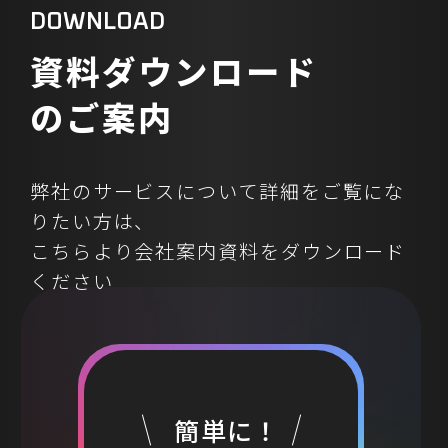
D
O
W
N
L
O
A
D
結論から申し上げると、会議で「既
視感のあるアイデア」しか出ない状
資
料
ダ
ウ
ン
ロ
ー
ド
況を根本から変えるには、「客観的
の
ご
案
内
なデータに基づく仮説検証」「現場
への徹底した伴走支援」「明確な
Go/No-Go判断基準の確立」の3つの
弊社のサービスについて詳細をご覧にな
視点を取り入れることが不可欠です。
りたい方は、
これにより、貴社の事業成長を加速
こちらより会社案内資料をダウンロード
させる具体的な「勝ちパターン」を
見つけ出すことが可能になります。
ください
現代ビジネスにおける「既視感のあ
るアイデア」が生まれる背景 多くの
企業で新規事業開発や施策検討の会
議は行われるものの、その多くが
「既視感のあるアイデア」の域を出
簡単に！
ないという課題を抱えています。なぜ