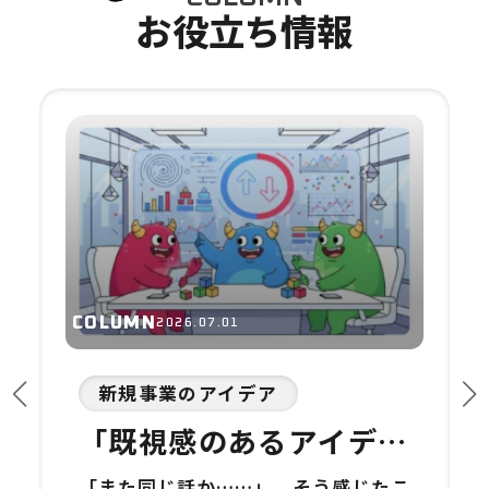
お
役
立
ち
情
報
COLUMN
2026.07.01
新規事業のアイデア
「既視感のあるアイデ
ア」しか出ない会議を打
「また同じ話か……」。そう感じたこ