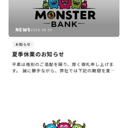
SERVICE
POST
-事例紹介
CASE
NEWS
2026.08.05
-資料ダウンロード
WHITE-PAPER
お知らせ
-お知らせ
NEWS
夏季休業のお知らせ
-お役立ち情報
COLUMN
平素は格別のご高配を賜り、厚く御礼申し上げま
す。 誠に勝手ながら、弊社では下記の期間を夏季
休業…
ACTION
-お問合せ
CONTACT
-資料請求
DOWNLOAD
-求人情報
RECRUIT
PRIVACY POLICY