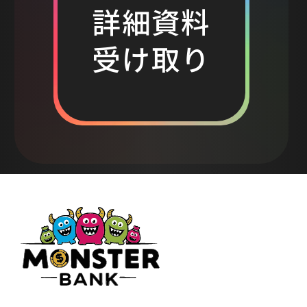
詳細資料
このような状況が生まれるのでしょ
うか。 過去の成功体験への固執: 成功
受け取り
体験は強力な指針となる一方で、新
しい発想やアプローチを阻害する
「重し」となることがあります。特
に、既存事業が安定している企業ほ
ど、未知の領域への挑戦に慎重にな
りがちです。 属人的な経験と勘に頼
る意思決定: データに基づかない個人
の経験や勘に頼った議論は、客観性
を欠き、具体的な次の一手が見えに
くくなります。部下から明確な答えが
返ってこないことに田中部長が頭を
抱える状況も、まさにこの典型と言
えるでしょう。 実行フェーズへのコ
ミットメント不足: 立派な企画書は作